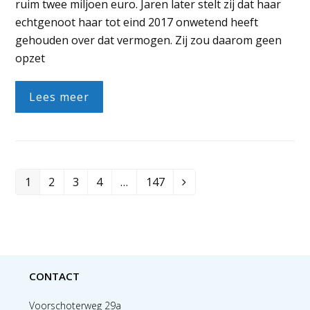
ruim twee miljoen euro. Jaren later stelt zij dat haar
echtgenoot haar tot eind 2017 onwetend heeft
gehouden over dat vermogen. Zij zou daarom geen
opzet
Lees meer
1
2
3
4
…
147
Page
Page
Page
Page
Page
Volgende
CONTACT
Voorschoterweg 29a