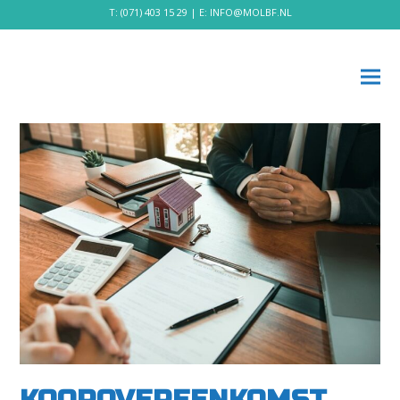
T:
(071) 403 15 29
| E:
INFO@MOLBF.NL
KOOPOVEREENKOMST