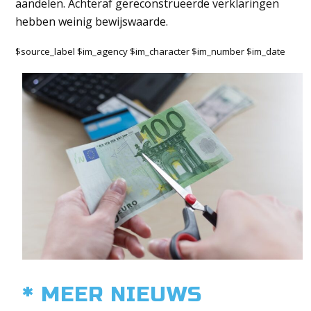
aandelen. Achteraf gereconstrueerde verklaringen
hebben weinig bewijswaarde.
$source_label $im_agency $im_character $im_number $im_date
* MEER NIEUWS