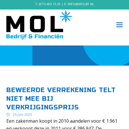
T:
(071) 403 15 29
| E:
INFO@MOLBF.NL
BEWEERDE VERREKENING TELT
NIET MEE BIJ
VERKRIJGINGSPRIJS
26 juni 2025
Een zakenman koopt in 2010 aandelen voor € 1.961
en verkoopt deze in 2011 voor € 386.947. De