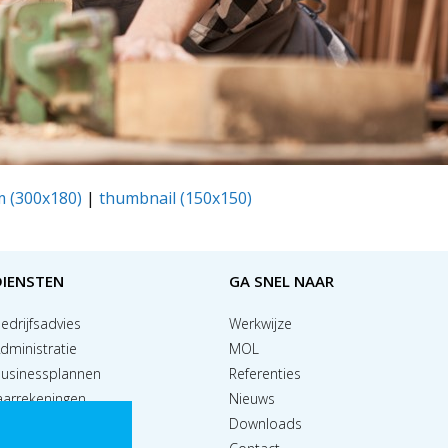
 (300x180)
|
thumbnail (150x150)
DIENSTEN
GA SNEL NAAR
edrijfsadvies
Werkwijze
dministratie
MOL
usinessplannen
Referenties
aarrekeningen
Nieuws
alaris & HRM
Downloads