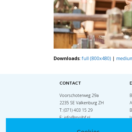
Downloads
:
full (800x480)
|
medium
CONTACT
Voorschoterweg 29a
B
2235 SE Valkenburg ZH
A
T:
(071) 403 15 29
B
E:
info@molbf.nl
J
S