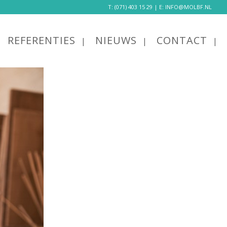
T:
(071) 403 15 29
| E:
INFO@MOLBF.NL
REFERENTIES
NIEUWS
CONTACT