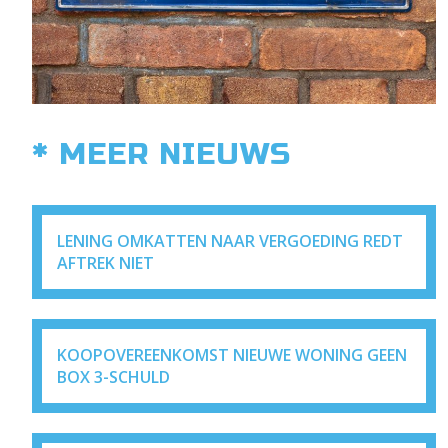
* MEER NIEUWS
LENING OMKATTEN NAAR VERGOEDING REDT
AFTREK NIET
KOOPOVEREENKOMST NIEUWE WONING GEEN
BOX 3-SCHULD