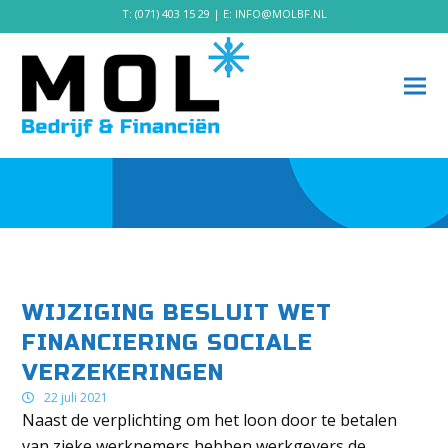
T:
(071) 403 15 29
| E:
INFO@MOLBF.NL
WIJZIGING BESLUIT WET
FINANCIERING SOCIALE
VERZEKERINGEN
22 juli 2021
Naast de verplichting om het loon door te betalen
van zieke werknemers hebben werkgevers de