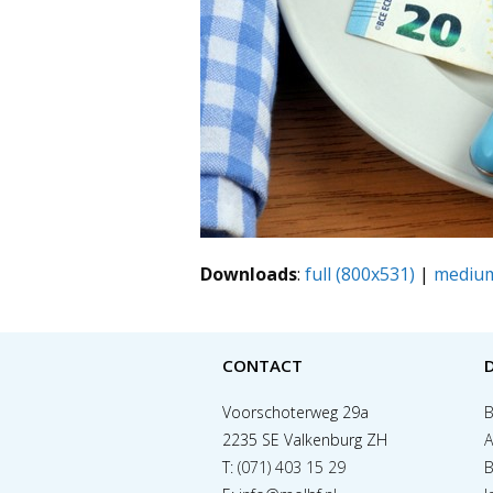
Downloads
:
full (800x531)
|
medium
CONTACT
Voorschoterweg 29a
B
2235 SE Valkenburg ZH
A
T:
(071) 403 15 29
B