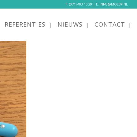
T:
(071) 403 15 29
| E:
INFO@MOLBF.NL
REFERENTIES
NIEUWS
CONTACT