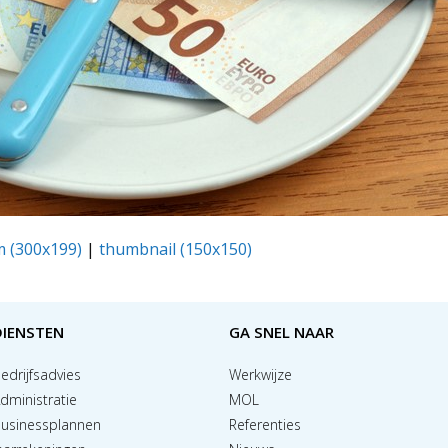
 (300x199)
|
thumbnail (150x150)
DIENSTEN
GA SNEL NAAR
edrijfsadvies
Werkwijze
dministratie
MOL
usinessplannen
Referenties