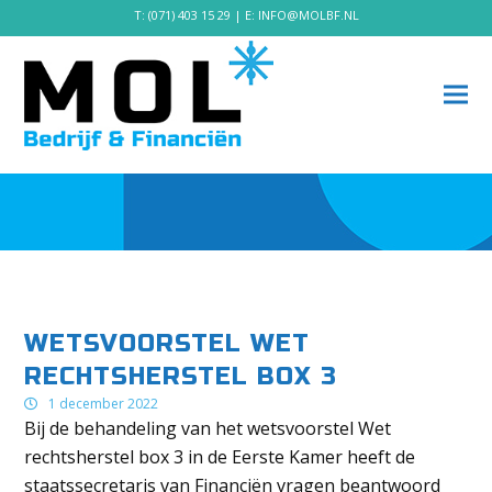
T:
(071) 403 15 29
| E:
INFO@MOLBF.NL
WETSVOORSTEL WET
RECHTSHERSTEL BOX 3
1 december 2022
Bij de behandeling van het wetsvoorstel Wet
rechtsherstel box 3 in de Eerste Kamer heeft de
staatssecretaris van Financiën vragen beantwoord