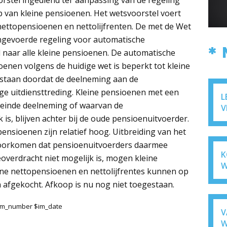
rstel ingediend ter aanpassing van de regeling
 van kleine pensioenen. Het wetsvoorstel voert
nettopensioenen en nettolijfrenten. De met de Wet
ngevoerde regeling voor automatische
*
 naar alle kleine pensioenen. De automatische
enen volgens de huidige wet is beperkt tot kleine
staan doordat de deelneming aan de
ge uitdiensttreding. Kleine pensioenen met een
L
 einde deelneming of waarvan de
V
 is, blijven achter bij de oude pensioenuitvoerder.
ensioenen zijn relatief hoog. Uitbreiding van het
oorkomen dat pensioenuitvoerders daarmee
K
verdracht niet mogelijk is, mogen kleine
W
ne nettopensioenen en nettolijfrentes kunnen op
afgekocht. Afkoop is nu nog niet toegestaan.
$im_number $im_date
V
W