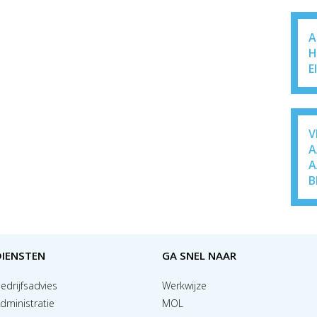
A
H
E
V
A
A
B
DIENSTEN
GA SNEL NAAR
edrijfsadvies
Werkwijze
dministratie
MOL