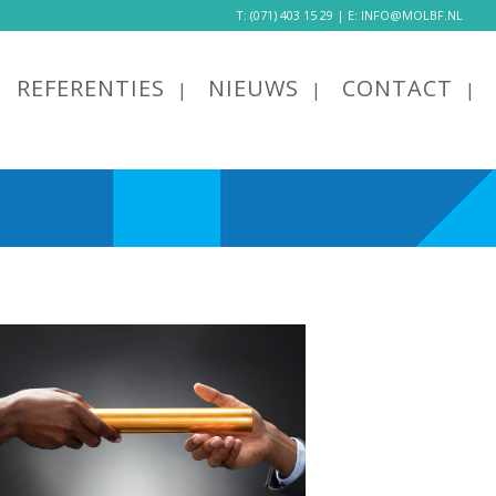
T:
(071) 403 15 29
| E:
INFO@MOLBF.NL
REFERENTIES
NIEUWS
CONTACT