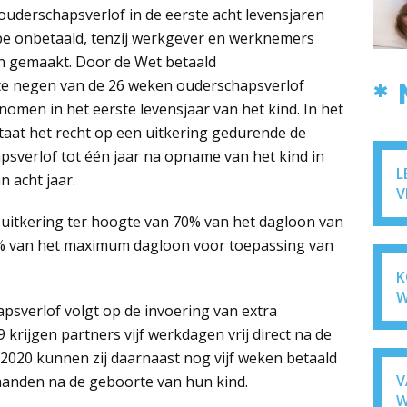
uderschapsverlof in de eerste acht levensjaren
cipe onbetaald, tenzij werkgever en werknemers
n gemaakt. Door de Wet betaald
te negen van de 26 weken ouderschapsverlof
*
nomen in het eerste levensjaar van het kind. In het
taat het recht op een uitkering gedurende de
sverlof tot één jaar na opname van het kind in
L
n acht jaar.
V
 uitkering ter hoogte van 70% van het dagloon van
% van het maximum dagloon voor toepassing van
K
W
psverlof volgt op de invoering van extra
 krijgen partners vijf werkdagen vrij direct na de
 2020 kunnen zij daarnaast nog vijf weken betaald
V
aanden na de geboorte van hun kind.
W