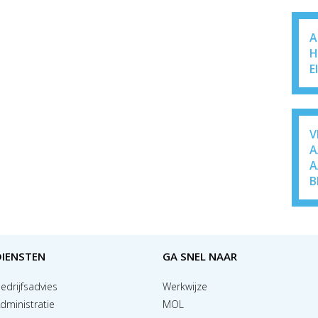
A
H
E
V
A
A
B
DIENSTEN
GA SNEL NAAR
edrijfsadvies
Werkwijze
dministratie
MOL