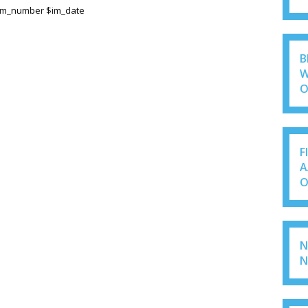
$im_number $im_date
B
W
O
F
A
O
N
N