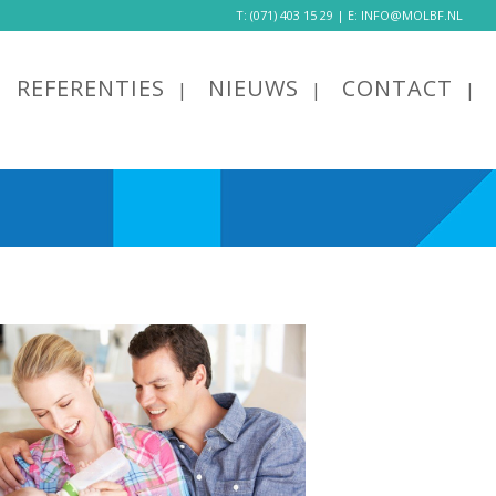
T:
(071) 403 15 29
| E:
INFO@MOLBF.NL
REFERENTIES
NIEUWS
CONTACT