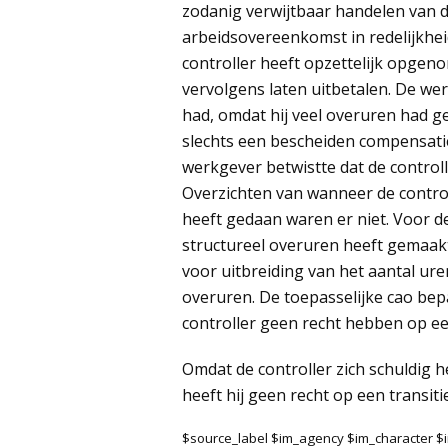
zodanig verwijtbaar handelen van d
arbeidsovereenkomst in redelijkhe
controller heeft opzettelijk opgen
vervolgens laten uitbetalen. De wer
had, omdat hij veel overuren had g
slechts een bescheiden compensat
werkgever betwistte dat de control
Overzichten van wanneer de control
heeft gedaan waren er niet. Voor de
structureel overuren heeft gemaak
voor uitbreiding van het aantal u
overuren. De toepasselijke cao bep
controller geen recht hebben op e
Omdat de controller zich schuldig 
heeft hij geen recht op een transit
$source_label $im_agency $im_character 