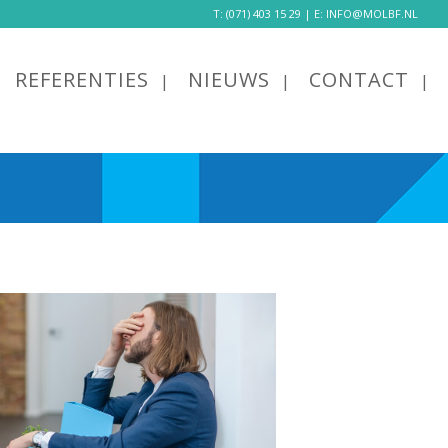
T:
(071) 403 15 29
| E:
INFO@MOLBF.NL
REFERENTIES
NIEUWS
CONTACT