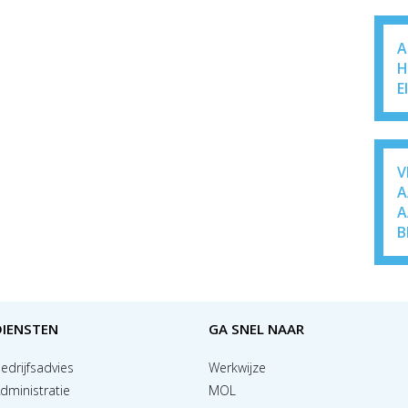
A
H
E
V
A
A
B
DIENSTEN
GA SNEL NAAR
edrijfsadvies
Werkwijze
dministratie
MOL