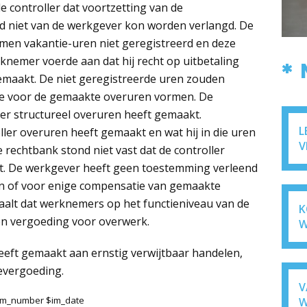
e controller dat voortzetting van de
id niet van de werkgever kon worden verlangd. De
omen vakantie-uren niet geregistreerd en deze
knemer voerde aan dat hij recht op uitbetaling
*
emaakt. De niet geregistreerde uren zouden
ie voor de gemaakte overuren vormen. De
ler structureel overuren heeft gemaakt.
L
ler overuren heeft gemaakt en wat hij in die uren
V
 rechtbank stond niet vast dat de controller
t. De werkgever heeft geen toestemming verleend
ren of voor enige compensatie van gemaakte
aalt dat werknemers op het functieniveau van de
K
en vergoeding voor overwerk.
W
heeft gemaakt aan ernstig verwijtbaar handelen,
ievergoeding.
V
$im_number $im_date
W