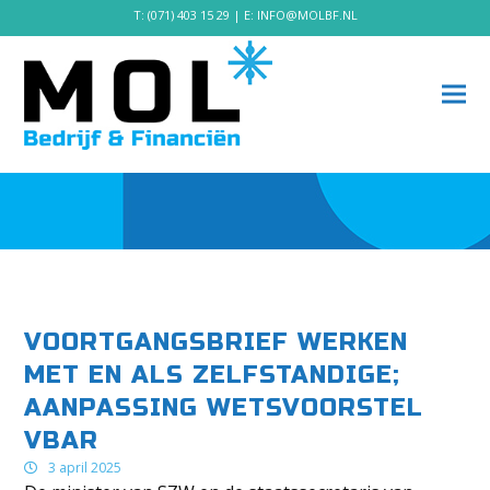
T:
(071) 403 15 29
| E:
INFO@MOLBF.NL
VOORTGANGSBRIEF WERKEN
MET EN ALS ZELFSTANDIGE;
AANPASSING WETSVOORSTEL
VBAR
3 april 2025