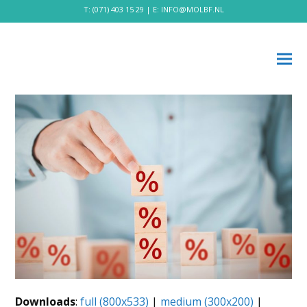
T:
(071) 403 15 29
| E:
INFO@MOLBF.NL
Downloads
:
full (800x533)
|
medium (300x200)
|