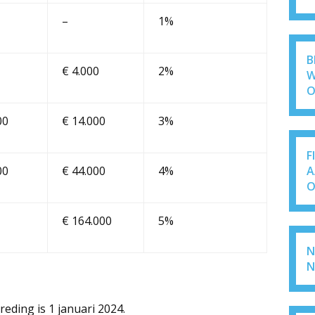
–
1%
B
€ 4.000
2%
W
O
00
€ 14.000
3%
F
A
00
€ 44.000
4%
O
€ 164.000
5%
N
N
ding is 1 januari 2024.