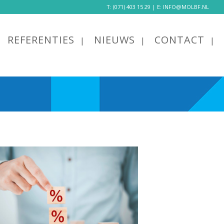
T:
(071) 403 15 29
| E:
INFO@MOLBF.NL
REFERENTIES
NIEUWS
CONTACT