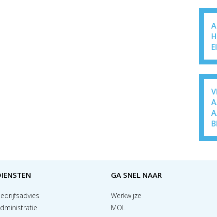
A
H
E
V
A
A
B
DIENSTEN
GA SNEL NAAR
edrijfsadvies
Werkwijze
dministratie
MOL