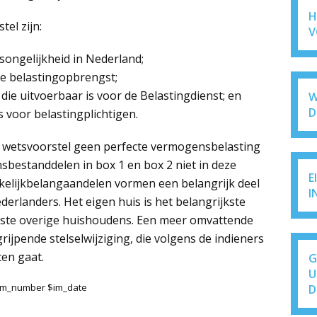
H
el zijn:
V
ongelijkheid in Nederland;
le belastingopbrengst;
die uitvoerbaar is voor de Belastingdienst; en
W
D
is voor belastingplichtigen.
et wetsvoorstel geen perfecte vermogensbelasting
bestanddelen in box 1 en box 2 niet in deze
E
elijkbelangaandelen vormen een belangrijk deel
I
erlanders. Het eigen huis is het belangrijkste
ste overige huishoudens. Een meer omvattende
ijpende stelselwijziging, die volgens de indieners
ten gaat.
G
U
$im_number $im_date
D