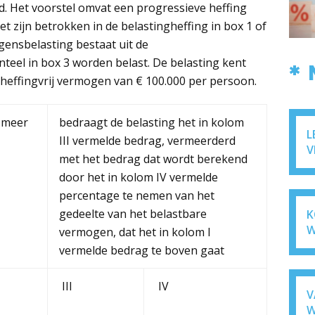
. Het voorstel omvat een progressieve heffing
 zijn betrokken in de belastingheffing in box 1 of
ensbelasting bestaat uit de
el in box 3 worden belast. De belasting kent
*
n heffingvrij vermogen van € 100.000 per persoon.
 meer
bedraagt de belasting het in kolom
L
III vermelde bedrag, vermeerderd
V
met het bedrag dat wordt berekend
door het in kolom IV vermelde
percentage te nemen van het
gedeelte van het belastbare
K
W
vermogen, dat het in kolom I
vermelde bedrag te boven gaat
III
IV
V
W