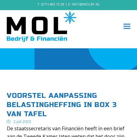
T:
(071) 403 15 29
| E:
INFO@MOLBF.NL
VOORSTEL AANPASSING
BELASTINGHEFFING IN BOX 3
VAN TAFEL
2 juli 2020
De staatssecretaris van Financiën heeft in een brief
aan de Tweede Kamer laten weten dat het door zijn