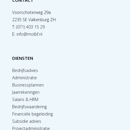
CONTACT
Voorschoterweg 29a
2235 SE Valkenburg ZH
T:
(071) 403 15 29
E:
info@molbf.nl
DIENSTEN
Bedrijfsadvies
Administratie
Businessplannen
Jaarrekeningen
Salaris & HRM
Bedrijfswaardering
Financiële begeleiding
Subsidie advies
Projectadministratie