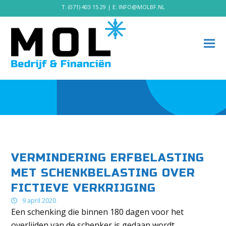
T:
(071) 403 15 29
| E:
INFO@MOLBF.NL
VERMINDERING ERFBELASTING
MET SCHENKBELASTING OVER
FICTIEVE VERKRIJGING
9 april 2020
Een schenking die binnen 180 dagen voor het
overlijden van de schenker is gedaan wordt