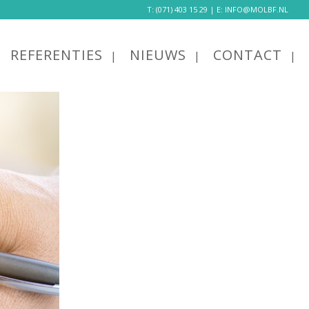
T:
(071) 403 15 29
| E:
INFO@MOLBF.NL
REFERENTIES
NIEUWS
CONTACT