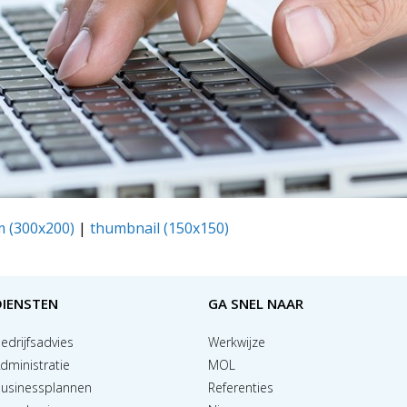
 (300x200)
|
thumbnail (150x150)
DIENSTEN
GA SNEL NAAR
edrijfsadvies
Werkwijze
dministratie
MOL
usinessplannen
Referenties