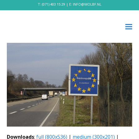
T:
(071) 403 15 29
| E:
INFO@MOLBF.NL
Downloads
:
full (800x536)
|
medium (300x201)
|