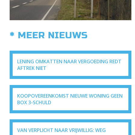
* MEER NIEUWS
LENING OMKATTEN NAAR VERGOEDING REDT
AFTREK NIET
KOOPOVEREENKOMST NIEUWE WONING GEEN
BOX 3-SCHULD
VAN VERPLICHT NAAR VRIJWILLIG: WEG