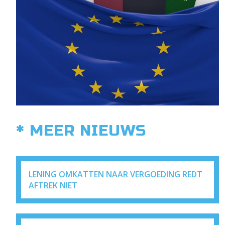
* MEER NIEUWS
LENING OMKATTEN NAAR VERGOEDING REDT
AFTREK NIET