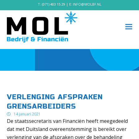
T:
(071) 403 15 29
| E:
INFO@MOLBF.NL
VERLENGING AFSPRAKEN
GRENSARBEIDERS
14 januari 2021
De staatssecretaris van Financiën heeft meegedeeld
dat met Duitsland overeenstemming is bereikt over
verlenging van de afspraken over de behandeling