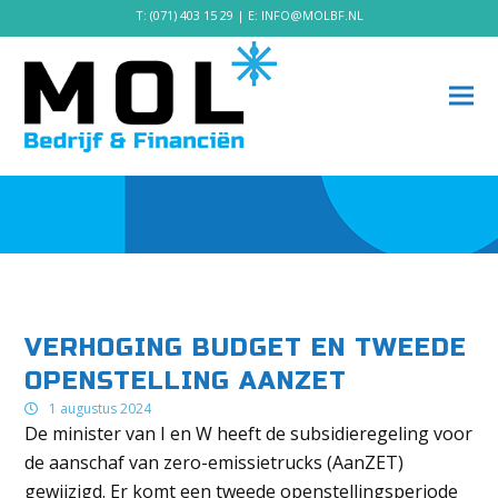
T:
(071) 403 15 29
| E:
INFO@MOLBF.NL
VERHOGING BUDGET EN TWEEDE
OPENSTELLING AANZET
1 augustus 2024
De minister van I en W heeft de subsidieregeling voor
de aanschaf van zero-emissietrucks (AanZET)
gewijzigd. Er komt een tweede openstellingsperiode