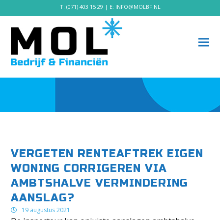
T:
(071) 403 15 29
| E:
INFO@MOLBF.NL
VERGETEN RENTEAFTREK EIGEN
WONING CORRIGEREN VIA
AMBTSHALVE VERMINDERING
AANSLAG?
19 augustus 2021