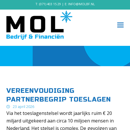
T:
(071) 403 15 29
| E:
INFO@MOLBF.NL
VEREENVOUDIGING
PARTNERBEGRIP TOESLAGEN
23 april 2026
Via het toeslagenstelsel wordt jaarlijks ruim € 20
miljard uitgekeerd aan circa 10 miljoen mensen in
Nederland. Het stelsel is complex. De gevolgen van