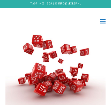
T:
(071) 403 15 29
| E:
INFO@MOLBF.NL