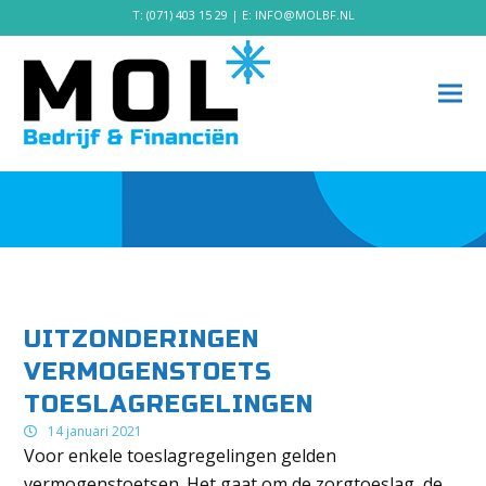
T:
(071) 403 15 29
| E:
INFO@MOLBF.NL
UITZONDERINGEN
VERMOGENSTOETS
TOESLAGREGELINGEN
14 januari 2021
Voor enkele toeslagregelingen gelden
vermogenstoetsen. Het gaat om de zorgtoeslag, de