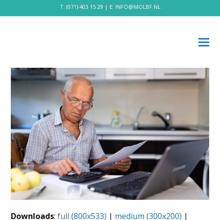
T:
(071) 403 15 29
| E:
INFO@MOLBF.NL
Downloads
:
full (800x533)
|
medium (300x200)
|