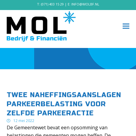
T:
(071) 403 15 29
| E:
INFO@MOLBF.NL
TWEE NAHEFFINGSAANSLAGEN
PARKEERBELASTING VOOR
ZELFDE PARKEERACTIE
12 mei 2022
De Gemeentewet bevat een opsomming van
belastingen die gemeenten mogen heffen. De