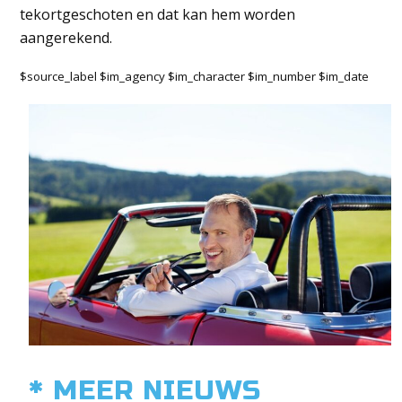
tekortgeschoten en dat kan hem worden
aangerekend.
$source_label $im_agency $im_character $im_number $im_date
* MEER NIEUWS