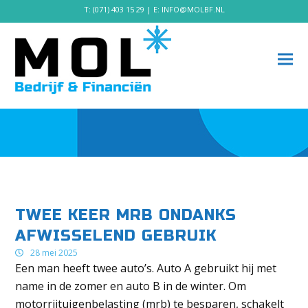
T:
(071) 403 15 29
| E:
INFO@MOLBF.NL
TWEE KEER MRB ONDANKS
AFWISSELEND GEBRUIK
28 mei 2025
Een man heeft twee auto’s. Auto A gebruikt hij met
name in de zomer en auto B in de winter. Om
motorrijtuigenbelasting (mrb) te besparen, schakelt