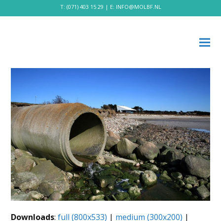
T:
(071) 403 15 29
| E:
INFO@MOLBF.NL
Downloads
:
full (800x533)
|
medium (300x200)
|