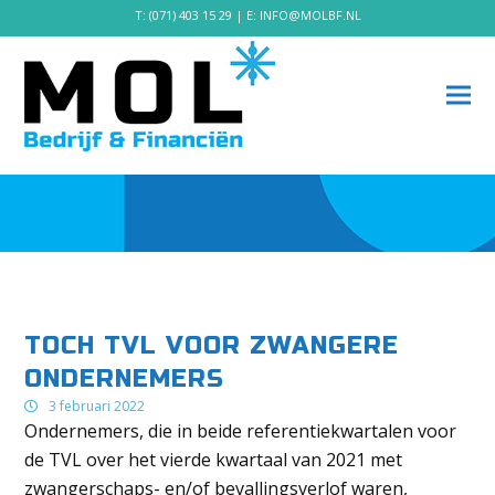
T:
(071) 403 15 29
| E:
INFO@MOLBF.NL
TOCH TVL VOOR ZWANGERE
ONDERNEMERS
3 februari 2022
Ondernemers, die in beide referentiekwartalen voor
de TVL over het vierde kwartaal van 2021 met
zwangerschaps- en/of bevallingsverlof waren,