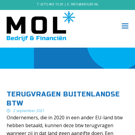
T:
(071) 403 15 29
| E:
INFO@MOLBF.NL
TERUGVRAGEN BUITENLANDSE
BTW
2 september 2021
Ondernemers, die in 2020 in een ander EU-land btw
hebben betaald, kunnen deze btw terugvragen
wanneer zij in dat land geen aangifte doen. Een