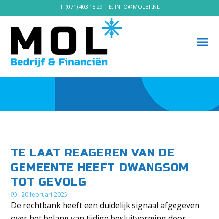
T:
(071) 403 15 29
| E:
INFO@MOLBF.NL
TE LAAT REAGEREN VAN DE
GEMEENTE HEEFT DWANGSOM
TOT GEVOLG
20 februari 2025
De rechtbank heeft een duidelijk signaal afgegeven
over het belang van tijdige besluitvorming door