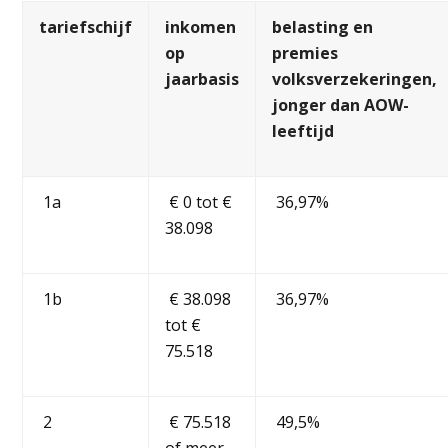
tariefschijf
inkomen
belasting en
op
premies
jaarbasis
volksverzekeringen,
jonger dan AOW-
leeftijd
1a
€ 0 tot €
36,97%
38.098
1b
€ 38.098
36,97%
tot €
75.518
2
€ 75.518
49,5%