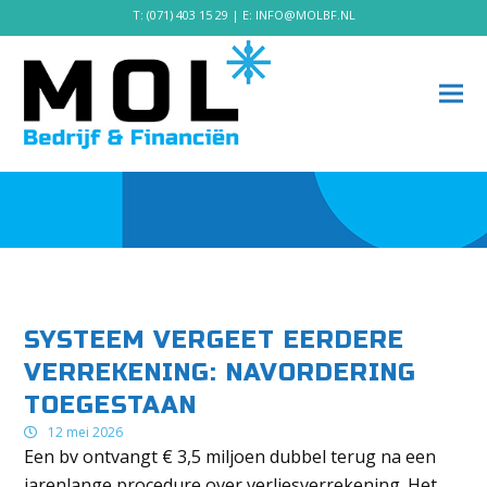
T:
(071) 403 15 29
| E:
INFO@MOLBF.NL
SYSTEEM VERGEET EERDERE
VERREKENING: NAVORDERING
TOEGESTAAN
12 mei 2026
Een bv ontvangt € 3,5 miljoen dubbel terug na een
jarenlange procedure over verliesverrekening. Het