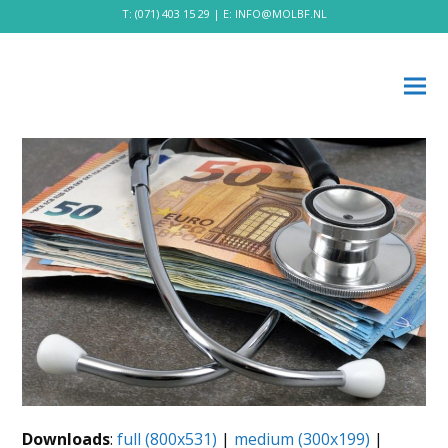
T:
(071) 403 15 29
| E:
INFO@MOLBF.NL
Downloads
:
full (800x531)
|
medium (300x199)
|