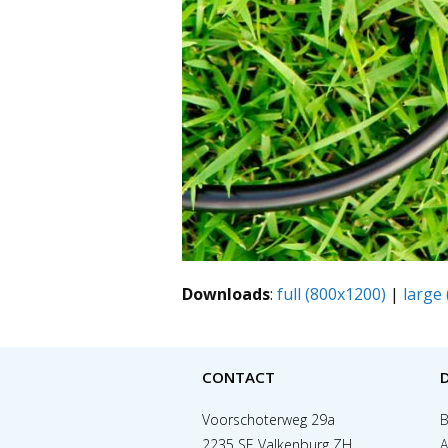
Downloads
:
full (800x1200)
|
large
CONTACT
Voorschoterweg 29a
B
2235 SE Valkenburg ZH
A