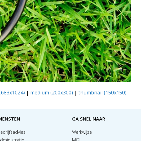
 (683x1024)
|
medium (200x300)
|
thumbnail (150x150)
DIENSTEN
GA SNEL NAAR
edrijfsadvies
Werkwijze
dministratie
MOL