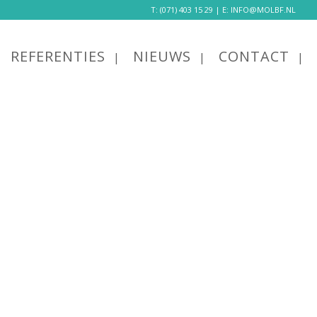
T:
(071) 403 15 29
| E:
INFO@MOLBF.NL
REFERENTIES
NIEUWS
CONTACT