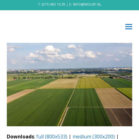
T:
(071) 403 15 29
| E:
INFO@MOLBF.NL
Downloads
:
full (800x533)
|
medium (300x200)
|