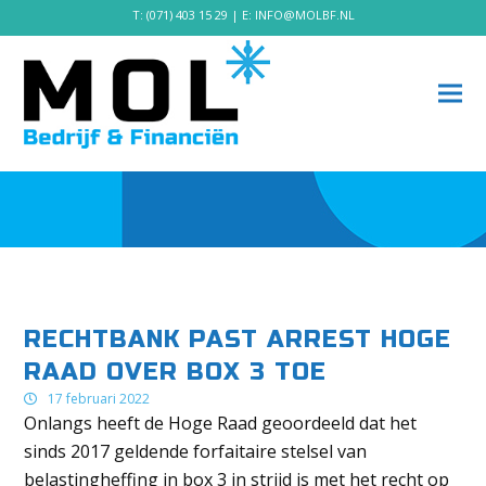
T:
(071) 403 15 29
| E:
INFO@MOLBF.NL
RECHTBANK PAST ARREST HOGE
RAAD OVER BOX 3 TOE
17 februari 2022
Onlangs heeft de Hoge Raad geoordeeld dat het
sinds 2017 geldende forfaitaire stelsel van
belastingheffing in box 3 in strijd is met het recht op