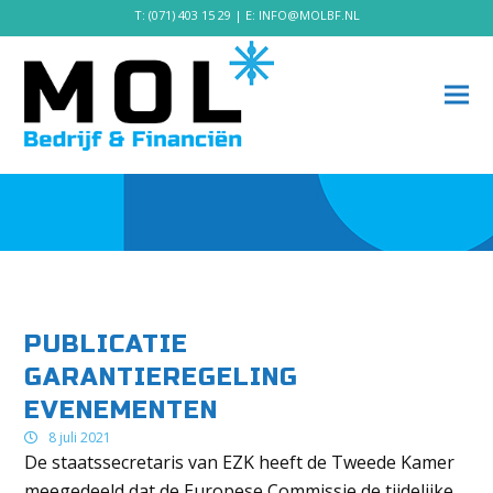
T:
(071) 403 15 29
| E:
INFO@MOLBF.NL
PUBLICATIE
GARANTIEREGELING
EVENEMENTEN
8 juli 2021
De staatssecretaris van EZK heeft de Tweede Kamer
meegedeeld dat de Europese Commissie de tijdelijke