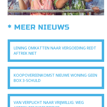
* MEER NIEUWS
LENING OMKATTEN NAAR VERGOEDING REDT
AFTREK NIET
KOOPOVEREENKOMST NIEUWE WONING GEEN
BOX 3-SCHULD
VAN VERPLICHT NAAR VRIJWILLIG: WEG