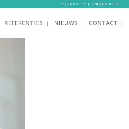
T:
(071) 403 15 29
| E:
INFO@MOLBF.NL
REFERENTIES
NIEUWS
CONTACT