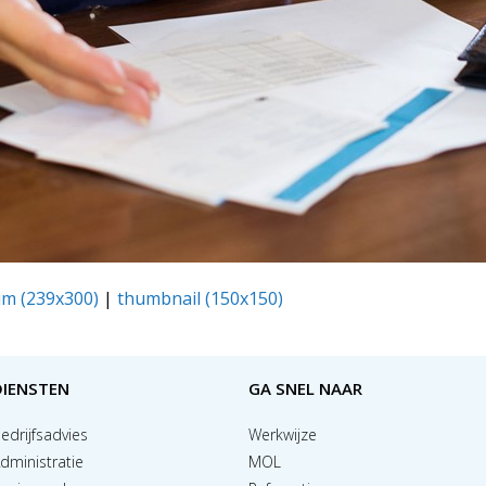
m (239x300)
|
thumbnail (150x150)
DIENSTEN
GA SNEL NAAR
edrijfsadvies
Werkwijze
dministratie
MOL