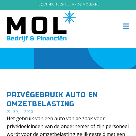
T:
(071) 403 15 29
| E:
INFO@MOLBF.NL
PRIVÉGEBRUIK AUTO EN
OMZETBELASTING
30 juli 2020
Het gebruik van een auto van de zaak voor
privédoeleinden van de ondernemer of zijn personeel
wordt voor de omzetbelasting gelijkgesteld met een