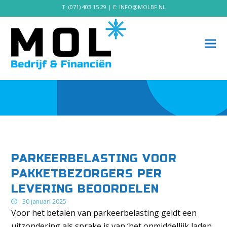
T:
(071) 403 15 29
| E:
INFO@MOLBF.NL
PARKEERBELASTING VOOR
PAKKETBEZORGERS PER
LEVERING BEOORDELEN
30 januari 2025
Voor het betalen van parkeerbelasting geldt een
uitzondering als sprake is van ‘het onmiddellijk laden