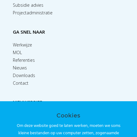
Subsidie advies
Projectadministratie
GA SNEL NAAR
Werkwijze
MOL
Referenties
Nieuws
Downloads
Contact
NIEUWSBRIEF
Cookies
Inschrijven
Om deze website goed te laten werken, moeten we soms
kleine bestanden op uw computer zetten, zogenaamde