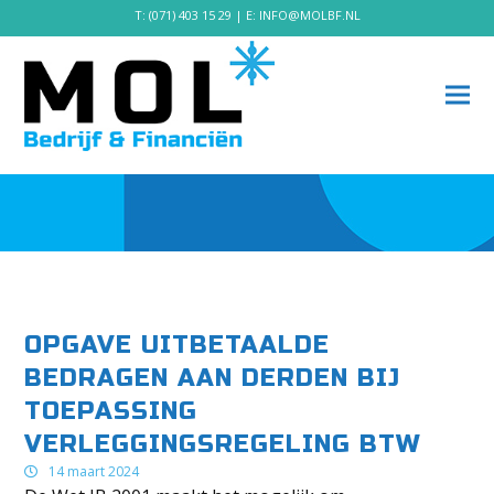
T:
(071) 403 15 29
| E:
INFO@MOLBF.NL
OPGAVE UITBETAALDE
BEDRAGEN AAN DERDEN BIJ
TOEPASSING
VERLEGGINGSREGELING BTW
14 maart 2024