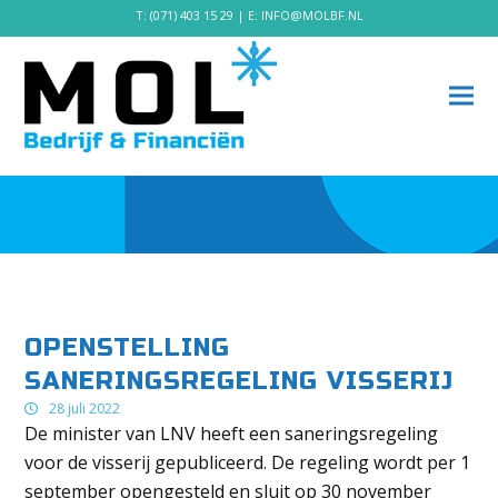
T:
(071) 403 15 29
| E:
INFO@MOLBF.NL
OPENSTELLING
SANERINGSREGELING VISSERIJ
28 juli 2022
De minister van LNV heeft een saneringsregeling
voor de visserij gepubliceerd. De regeling wordt per 1
september opengesteld en sluit op 30 november