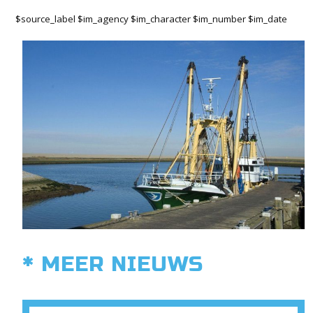
$source_label $im_agency $im_character $im_number $im_date
* MEER NIEUWS