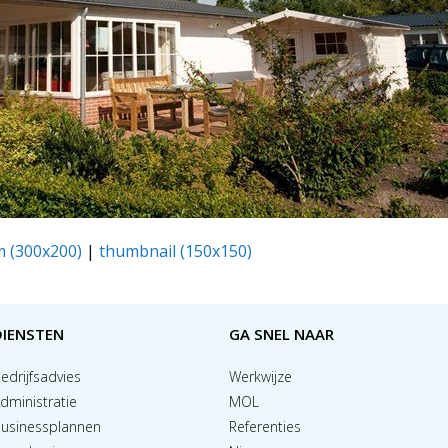
 (300x200)
|
thumbnail (150x150)
DIENSTEN
GA SNEL NAAR
edrijfsadvies
Werkwijze
dministratie
MOL
usinessplannen
Referenties