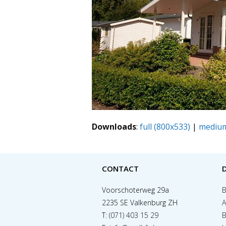
Downloads
:
full (800x533)
|
medium
CONTACT
Voorschoterweg 29a
B
2235 SE Valkenburg ZH
A
T:
(071) 403 15 29
B