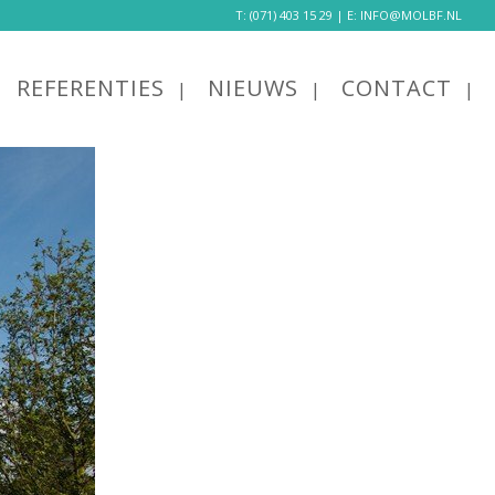
T:
(071) 403 15 29
| E:
INFO@MOLBF.NL
REFERENTIES
NIEUWS
CONTACT