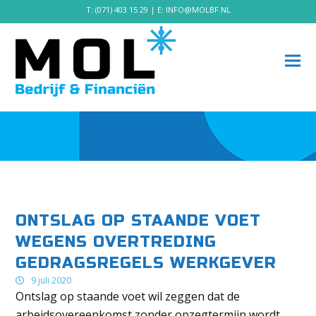
T:
(071) 403 15 29
| E:
INFO@MOLBF.NL
ONTSLAG OP STAANDE VOET
WEGENS OVERTREDING
GEDRAGSREGELS WERKGEVER
9 juli 2020
Ontslag op staande voet wil zeggen dat de
arbeidsovereenkomst zonder opzegtermijn wordt