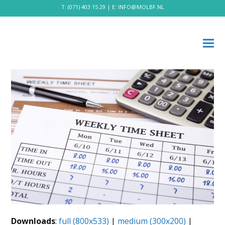
T:
(071) 403 15 29
| E:
INFO@MOLBF.NL
Downloads
:
full (800x533)
|
medium (300x200)
|