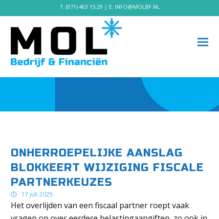
T:
(071) 403 15 29
| E:
INFO@MOLBF.NL
ONHERROEPELIJKE AANSLAG
BLOKKEERT WIJZIGING FISCALE
PARTNERKEUZES
17 juli 2025
Het overlijden van een fiscaal partner roept vaak
vragen op over eerdere belastingaangiften, zo ook in