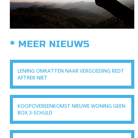
* MEER NIEUWS
LENING OMKATTEN NAAR VERGOEDING REDT
AFTREK NIET
KOOPOVEREENKOMST NIEUWE WONING GEEN
BOX 3-SCHULD