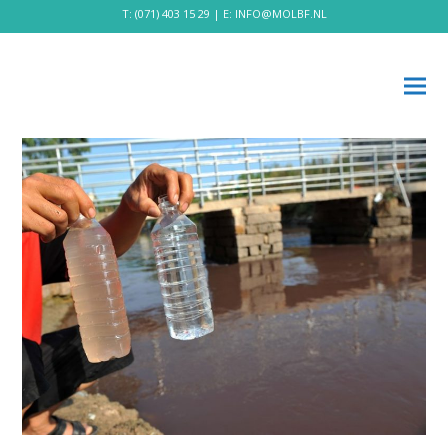
T:
(071) 403 15 29
| E:
INFO@MOLBF.NL