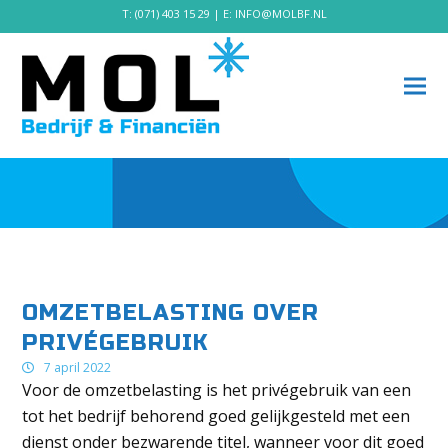
T:
(071) 403 15 29
| E:
INFO@MOLBF.NL
OMZETBELASTING OVER
PRIVÉGEBRUIK
7 april 2022
Voor de omzetbelasting is het privégebruik van een
tot het bedrijf behorend goed gelijkgesteld met een
dienst onder bezwarende titel, wanneer voor dit goed