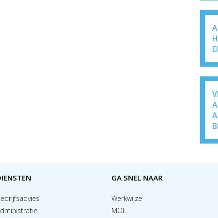
A
H
E
V
A
A
B
DIENSTEN
GA SNEL NAAR
edrijfsadvies
Werkwijze
dministratie
MOL