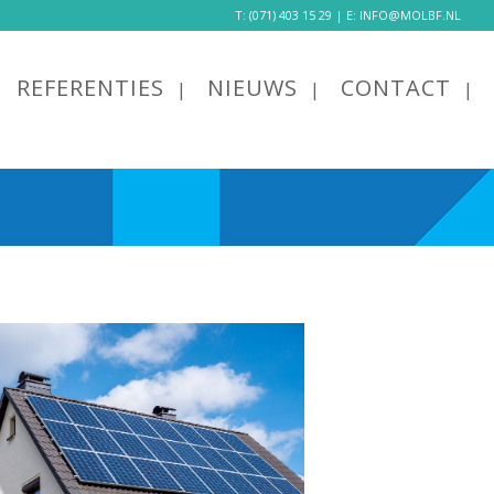
T:
(071) 403 15 29
| E:
INFO@MOLBF.NL
REFERENTIES
NIEUWS
CONTACT