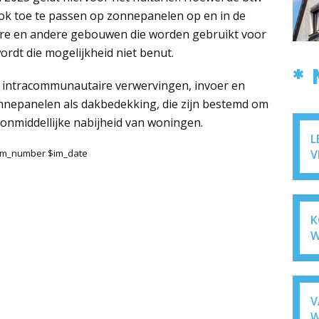
 ook toe te passen op zonnepanelen op en in de
are en andere gebouwen die worden gebruikt voor
ordt die mogelijkheid niet benut.
*
n, intracommunautaire verwervingen, invoer en
onnepanelen als dakbedekking, die zijn bestemd om
 onmiddellijke nabijheid van woningen.
L
$im_number $im_date
V
K
W
V
W