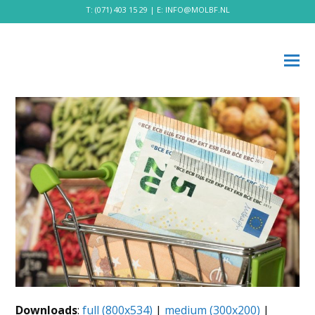
T:
(071) 403 15 29
| E:
INFO@MOLBF.NL
Downloads
:
full (800x534)
|
medium (300x200)
|