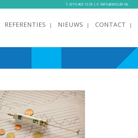
T:
(071) 403 15 29
| E:
INFO@MOLBF.NL
REFERENTIES
NIEUWS
CONTACT