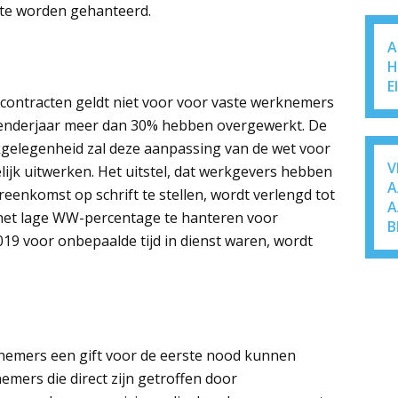
nte worden gehanteerd.
A
H
E
contracten geldt niet voor voor vaste werknemers
alenderjaar meer dan 30% hebben overgewerkt. De
kgelegenheid zal deze aanpassing van de wet voor
V
ijk uitwerken. Het uitstel, dat werkgevers hebben
A
enkomst op schrift te stellen, wordt verlengd tot
A
m het lage WW-percentage te hanteren voor
B
9 voor onbepaalde tijd in dienst waren, wordt
nemers een gift voor de eerste nood kunnen
emers die direct zijn getroffen door