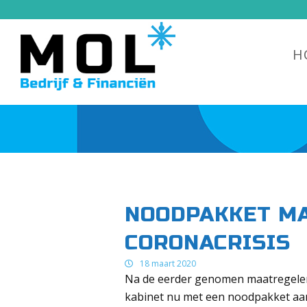
H
NOODPAKKET M
CORONACRISIS
18 maart 2020
Na de eerder genomen maatregelen 
kabinet nu met een noodpakket aan