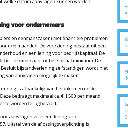
naf welke datum aanvragen kunnen worden
H
V
uning voor ondernemers
p'ers en eenmanszaken) met financiële problemen
W
D
voor drie maanden. De voorziening bestaat uit een
nderhoud en een lening voor bedrijfskapitaal. De
lt het inkomen aan tot het sociaal minimum. De
Besluit bijstandverlening zelfstandigen wordt niet
E
ng van aanvragen mogelijk te maken.
I
uning is afhankelijk van het inkomen en de
 Deze bedraagt maximaal ca. € 1.500 per maand
et te worden terugbetaald.
G
U
voor aanvragen voor een lening voor
D
57. Uitstel van de aflossingsverplichting is