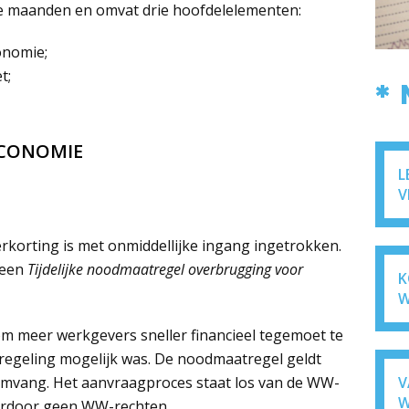
ie maanden en omvat drie hoofdelelementen:
onomie;
t;
*
ECONOMIE
L
V
erkorting is met onmiddellijke ingang ingetrokken.
 een
Tijdelijke noodmaatregel overbrugging voor
K
W
om meer werkgevers sneller financieel tegemoet te
egeling mogelijk was. De noodmaatregel geldt
V
 omvang. Het aanvraagproces staat los van de WW-
W
ierdoor geen WW-rechten.