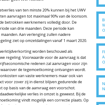
tverlies van ten minste 20% kunnen bij het UWV
ten aanvragen tot maximaal 90% van de loonsom.
B
 de betrokken werknemers volledig door. De
W
riode van drie maanden. Deze periode kan
O
 maanden. Aan verlenging zullen nadere
geling ziet op omzetdalingen vanaf 1 maart 2020.
werktijdverkorting worden beschouwd als
F
A
we regeling. Voorwaarde voor de aanvraag is dat
O
ijfseconomische redenen zal aanvragen voor zijn
 waarover de tegemoetkoming ontvangen wordt.
e loonkosten van vaste werknemers maar ook van
t voor zover zij in dienst blijven gedurende de
N
t op basis van de aanvraag een voorschot.
N
daadwerkelijke verlies in omzet is geweest. Bij de
emoetkoming vindt mogelijk een correctie plaats. Op